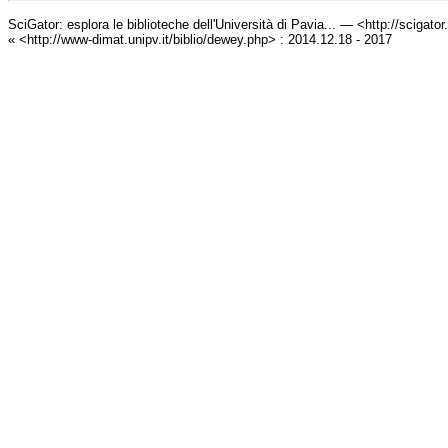
SciGator: esplora le biblioteche dell'Università di Pavia... — <http://scigato
« <http://www-dimat.unipv.it/biblio/dewey.php> : 2014.12.18 - 2017