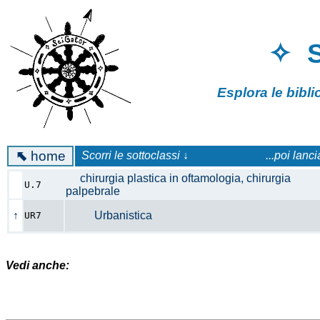
✧ 
Esplora le bibl
⬉
home
Scorri le sottoclassi ↓
...poi lanc
chirurgia plastica in oftamologia, chirurgia
U.7
palpebrale
↑
Urbanistica
UR7
Vedi anche: