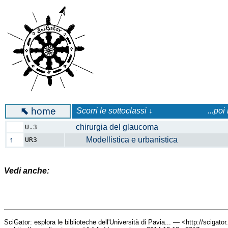
⬉
home
Scorri le sottoclassi ↓
...poi
chirurgia del glaucoma
U.3
↑
Modellistica e urbanistica
UR3
Vedi anche:
SciGator: esplora le biblioteche dell'Università di Pavia... — <http://scigato