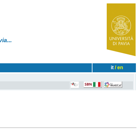
✧
 Pavia...
it
/ en