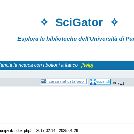
✧ SciGator 
Esplora le biblioteche
dell'Università di
 lancia la ricerca con i bottoni a fianco
[help]
≈
711
r.unipv.it/index.php> : 2017.02.14 - 2025.01.28 -