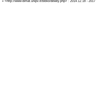
« <http://www-dimat.unipv.it/biblio/dewey.php> : 2014.12.18 - 2017