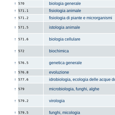
↑
biologia generale
570
↑
fisiologia animale
571.1
↑
fisiologia di piante e microrganismi
571.2
↑
istologia animale
571.5
↑
biologia cellulare
571.6
↑
biochimica
572
↑
genetica generale
576.5
↑
evoluzione
576.8
↑
idrobiologia, ecologia delle acque do
577.6
↑
microbiologia, funghi, alghe
579
↑
virologia
579.2
↑
funghi, micologia
579.5