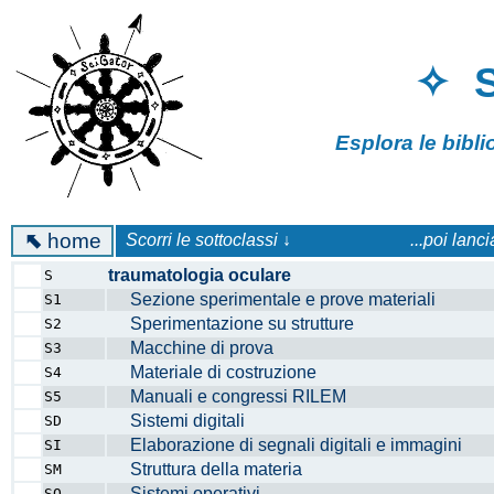
✧ 
Esplora le bibl
⬉
home
Scorri le sottoclassi ↓
...poi lanc
traumatologia oculare
S
Sezione sperimentale e prove materiali
S1
Sperimentazione su strutture
S2
Macchine di prova
S3
Materiale di costruzione
S4
Manuali e congressi RILEM
S5
Sistemi digitali
SD
Elaborazione di segnali digitali e immagini
SI
Struttura della materia
SM
Sistemi operativi
SO