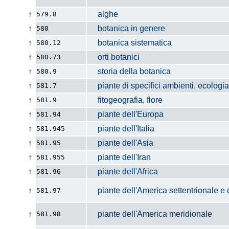
↑
alghe
579.8
↑
botanica in genere
580
↑
botanica sistematica
580.12
↑
orti botanici
580.73
↑
storia della botanica
580.9
↑
piante di specifici ambienti, ecologia
581.7
↑
fitogeografia, flore
581.9
↑
piante dell'Europa
581.94
↑
piante dell'Italia
581.945
↑
piante dell'Asia
581.95
↑
piante dell'Iran
581.955
↑
piante dell'Africa
581.96
↑
piante dell'America settentrionale e 
581.97
↑
piante dell'America meridionale
581.98