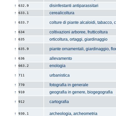
↑
disinfestanti antiparassitari
632.9
↑
cerealicoltura
633.1
↑
colture di piante alcaloidi, tabacco, 
633.7
↑
coltivazioni arboree, frutticoltura
634
↑
orticoltura, ortaggi, giardinaggio
635
↑
piante ornamentali, giardinaggio, flor
635.9
↑
allevamento
636
↑
enologia
663.2
↑
urbanistica
711
↑
fotografia in generale
770
↑
geografia in genere, biogegografia
910
↑
cartografia
912
↑
archeologia, archeometria
930.1