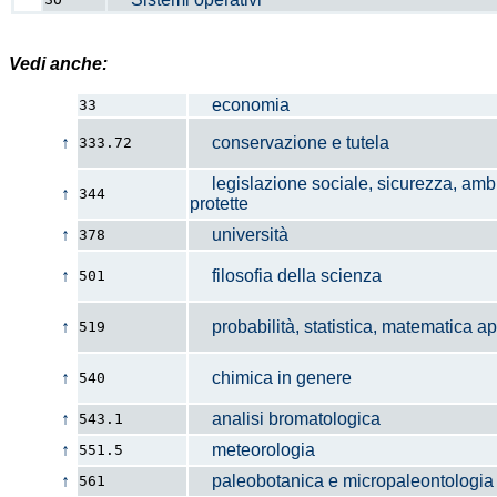
Vedi anche:
economia
33
↑
conservazione e tutela
333.72
legislazione sociale, sicurezza, ambi
↑
344
protette
↑
università
378
↑
filosofia della scienza
501
↑
probabilità, statistica, matematica ap
519
↑
chimica in genere
540
↑
analisi bromatologica
543.1
↑
meteorologia
551.5
↑
paleobotanica e micropaleontologia
561