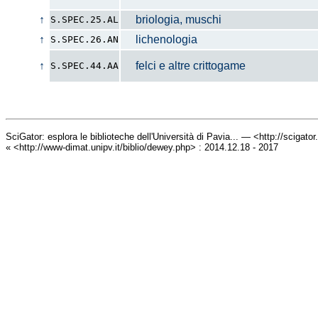
↑
briologia, muschi
S.SPEC.25.AL
↑
lichenologia
S.SPEC.26.AN
↑
felci e altre crittogame
S.SPEC.44.AA
SciGator: esplora le biblioteche dell'Università di Pavia... — <http://scigato
« <http://www-dimat.unipv.it/biblio/dewey.php> : 2014.12.18 - 2017