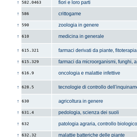
↑
fiori e loro parti
582.0463
↑
crittogame
586
↑
zoologia in genere
590
↑
medicina in generale
610
↑
farmaci derivati da piante, fitoterapi
615.321
↑
farmaci da microorganismi, funghi, alg
615.329
↑
oncologia e malattie infettive
616.9
↑
tecnologie di controllo dell'inquinam
628.5
↑
agricoltura in genere
630
↑
pedologia, scienza dei suoli
631.4
↑
patologia agraria, controllo biologic
632
↑
malattie batteriche delle piante
632.32