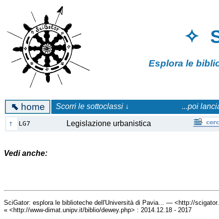
✧ 
Esplora le bibl
⬉
home
Scorri le sottoclassi ↓
...poi lanc
↑
Legislazione urbanistica
LG7
Vedi anche:
SciGator: esplora le biblioteche dell'Università di Pavia... — <http://scigato
« <http://www-dimat.unipv.it/biblio/dewey.php> : 2014.12.18 - 2017