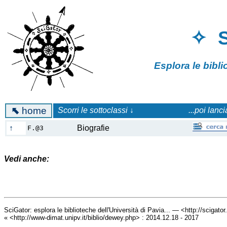
✧ 
Esplora le bibl
⬉
home
Scorri le sottoclassi ↓
...poi lanc
↑
Biografie
F.@3
Vedi anche:
SciGator: esplora le biblioteche dell'Università di Pavia... — <http://scigato
« <http://www-dimat.unipv.it/biblio/dewey.php> : 2014.12.18 - 2017