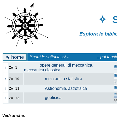
✧ 
Esplora le bibl
⬉
home
Scorri le sottoclassi ↓
...poi lanc
opere generali di meccanica,
↑
ZA.1
meccanica classica
↑
meccanica statistica
ZA.10
5
↑
Astronomia, astrofisica
ZA.11
↑
geofisica
ZA.12
8
Vedi anche: