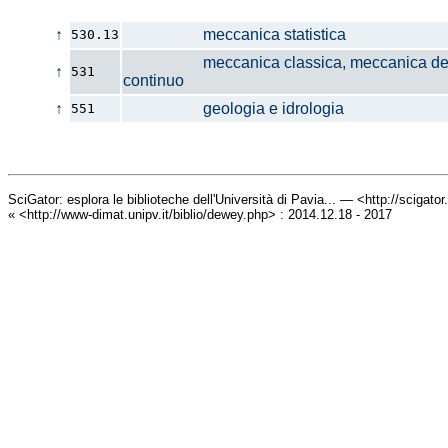
↑
meccanica statistica
530.13
meccanica classica, meccanica de
↑
531
continuo
↑
geologia e idrologia
551
SciGator: esplora le biblioteche dell'Università di Pavia... — <http://scigato
« <http://www-dimat.unipv.it/biblio/dewey.php> : 2014.12.18 - 2017