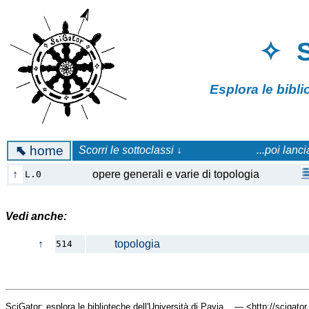
✧ 
Esplora le bibl
⬉
home
Scorri le sottoclassi ↓
...poi lanc
↑
opere generali e varie di topologia
L.0
Vedi anche:
↑
topologia
514
SciGator: esplora le biblioteche dell'Università di Pavia... — <http://scigato