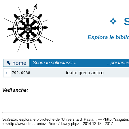
✧ 
Esplora le bibl
⬉
home
Scorri le sottoclassi ↓
...poi lanc
↑
teatro greco antico
792.0938
Vedi anche:
SciGator: esplora le biblioteche dell'Università di Pavia... — <http://scigato
« <http://www-dimat.unipv.it/biblio/dewey.php> : 2014.12.18 - 2017