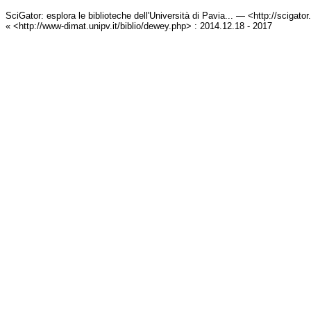
SciGator: esplora le biblioteche dell'Università di Pavia... — <http://scigato
« <http://www-dimat.unipv.it/biblio/dewey.php> : 2014.12.18 - 2017