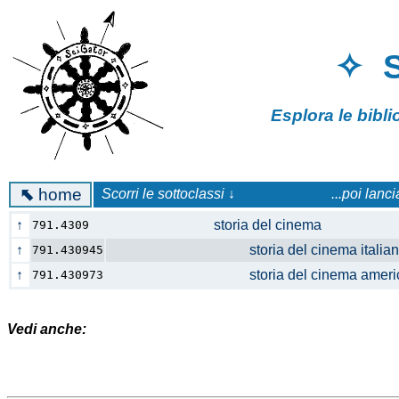
✧ 
Esplora le bibl
⬉
home
Scorri le sottoclassi ↓
...poi lanc
↑
storia del cinema
791.4309
↑
storia del cinema itali
791.430945
↑
storia del cinema ameri
791.430973
Vedi anche: