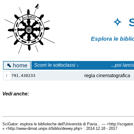
✧ 
Esplora le bibl
⬉
home
Scorri le sottoclassi ↓
...poi lanc
↑
regia cinematografic
791.430233
Vedi anche:
SciGator: esplora le biblioteche dell'Università di Pavia... — <http://scigato
« <http://www-dimat.unipv.it/biblio/dewey.php> : 2014.12.18 - 2017