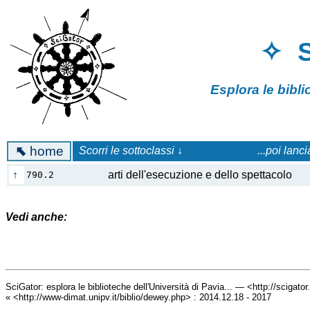
✧ 
Esplora le bibl
⬉
home
Scorri le sottoclassi ↓
...poi lanc
↑
arti dell'esecuzione e dello spettacolo
790.2
Vedi anche:
SciGator: esplora le biblioteche dell'Università di Pavia... — <http://scigato
« <http://www-dimat.unipv.it/biblio/dewey.php> : 2014.12.18 - 2017