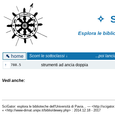
✧ 
Esplora le bibl
⬉
home
Scorri le sottoclassi ↓
...poi lanc
↑
strumenti ad ancia doppia
788.5
Vedi anche:
SciGator: esplora le biblioteche dell'Università di Pavia... — <http://scigato
« <http://www-dimat.unipv.it/biblio/dewey.php> : 2014.12.18 - 2017