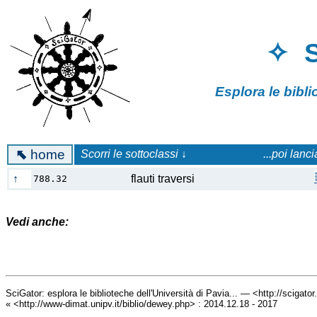
✧ 
Esplora le bibl
⬉
home
Scorri le sottoclassi ↓
...poi lanc
↑
flauti traversi
788.32
Vedi anche:
SciGator: esplora le biblioteche dell'Università di Pavia... — <http://scigato
« <http://www-dimat.unipv.it/biblio/dewey.php> : 2014.12.18 - 2017