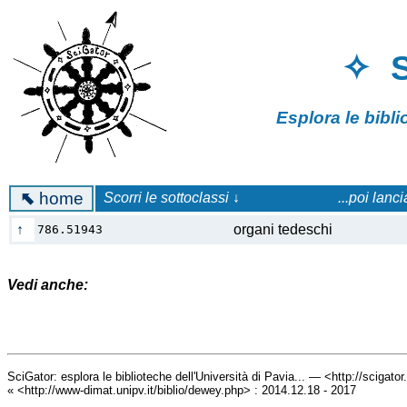
✧ 
Esplora le bibl
⬉
home
Scorri le sottoclassi ↓
...poi lanc
↑
organi tedeschi
786.51943
Vedi anche:
SciGator: esplora le biblioteche dell'Università di Pavia... — <http://scigato
« <http://www-dimat.unipv.it/biblio/dewey.php> : 2014.12.18 - 2017