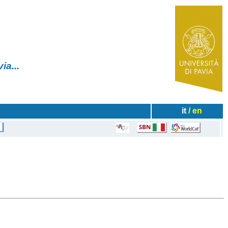
✧
 Pavia...
it
/ en