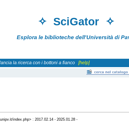
✧ SciGator 
Esplora le biblioteche
dell'Università di
 lancia la ricerca con i bottoni a fianco
[help]
r.unipv.it/index.php> : 2017.02.14 - 2025.01.28 -