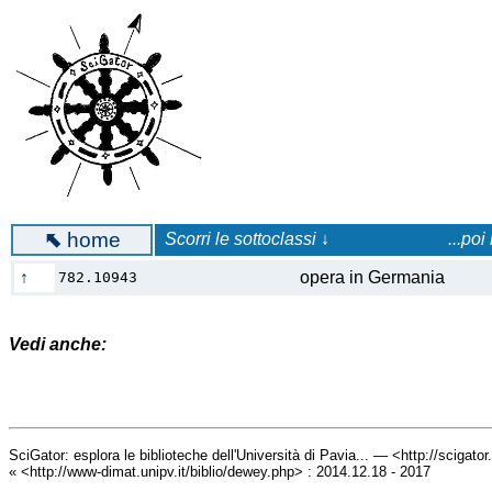
⬉
home
Scorri le sottoclassi ↓
...poi
↑
opera in Germania
782.10943
Vedi anche:
SciGator: esplora le biblioteche dell'Università di Pavia... — <http://scigato
« <http://www-dimat.unipv.it/biblio/dewey.php> : 2014.12.18 - 2017