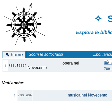
✧ 
Esplora le bibl
⬉
home
Scorri le sottoclassi ↓
...poi lanc
opera nel
↑
782.10904
Novecento
780.
Vedi anche:
↑
musica nel Novecento
780.904