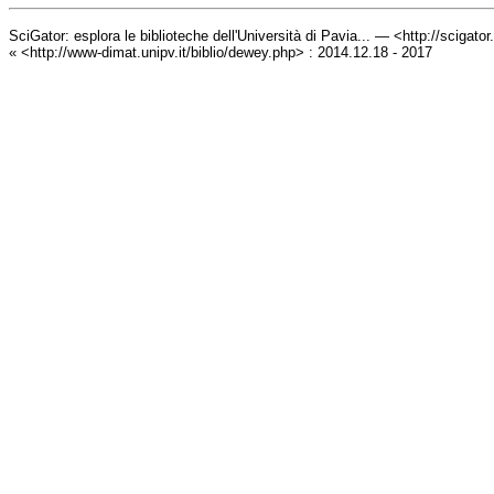
SciGator: esplora le biblioteche dell'Università di Pavia... — <http://scigato
« <http://www-dimat.unipv.it/biblio/dewey.php> : 2014.12.18 - 2017