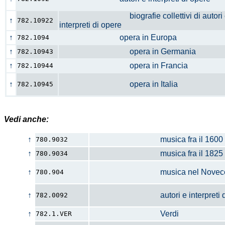
biografie collettivi di autori 
↑
782.10922
interpreti di opere
↑
opera in Europa
782.1094
↑
opera in Germania
782.10943
↑
opera in Francia
782.10944
↑
opera in Italia
782.10945
Vedi anche:
↑
musica fra il 1600 e i
780.9032
↑
musica fra il 1825 e i
780.9034
↑
musica nel Novecen
780.904
↑
autori e interpreti di mu
782.0092
↑
Verdi
782.1.VER