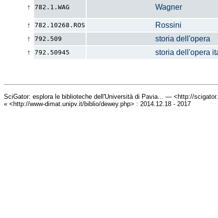
↑
Wagner
782.1.WAG
↑
Rossini
782.10268.ROS
↑
storia dell'opera
792.509
↑
storia dell'opera ital
792.50945
SciGator: esplora le biblioteche dell'Università di Pavia... — <http://scigato
« <http://www-dimat.unipv.it/biblio/dewey.php> : 2014.12.18 - 2017