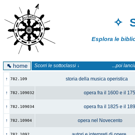
✧ 
Esplora le bibl
⬉
home
Scorri le sottoclassi ↓
...poi lanc
↑
storia della musica operistica
782.109
↑
opera fra il 1600 e il 1
782.109032
↑
opera fra il 1825 e il 1
782.109034
↑
opera nel Novecento
782.10904
↑
autori e interpreti di opere
782.1092