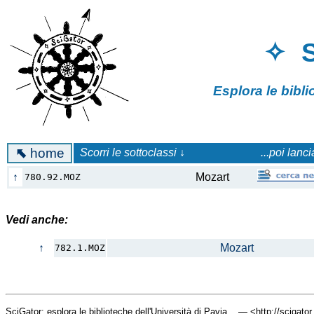
✧ 
Esplora le bibl
⬉
home
Scorri le sottoclassi ↓
...poi lanc
↑
Mozart
780.92.MOZ
Vedi anche:
↑
Mozart
782.1.MOZ
SciGator: esplora le biblioteche dell'Università di Pavia... — <http://scigato