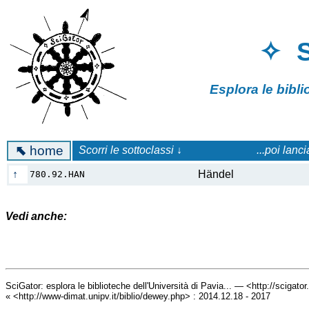
✧ 
Esplora le bibl
⬉
home
Scorri le sottoclassi ↓
...poi lanc
↑
Händel
780.92.HAN
Vedi anche:
SciGator: esplora le biblioteche dell'Università di Pavia... — <http://scigato
« <http://www-dimat.unipv.it/biblio/dewey.php> : 2014.12.18 - 2017