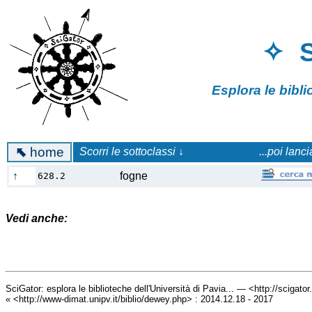
✧ 
Esplora le bibl
⬉
home
Scorri le sottoclassi ↓
...poi lanc
↑
fogne
628.2
Vedi anche:
SciGator: esplora le biblioteche dell'Università di Pavia... — <http://scigato
« <http://www-dimat.unipv.it/biblio/dewey.php> : 2014.12.18 - 2017