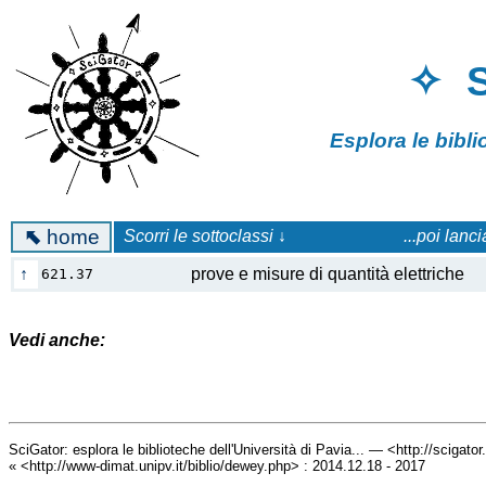
✧ 
Esplora le bibl
⬉
home
Scorri le sottoclassi ↓
...poi lanc
↑
prove e misure di quantità elettriche
621.37
Vedi anche:
SciGator: esplora le biblioteche dell'Università di Pavia... — <http://scigato
« <http://www-dimat.unipv.it/biblio/dewey.php> : 2014.12.18 - 2017