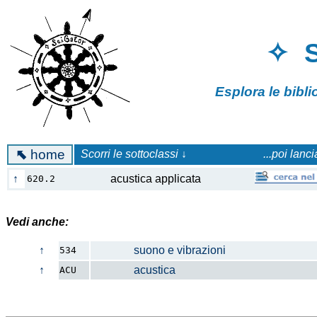
✧ 
Esplora le bibl
⬉
home
Scorri le sottoclassi ↓
...poi lanc
↑
acustica applicata
620.2
Vedi anche:
↑
suono e vibrazioni
534
↑
acustica
ACU