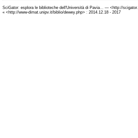
SciGator: esplora le biblioteche dell'Università di Pavia... — <http://scigato
« <http://www-dimat.unipv.it/biblio/dewey.php> : 2014.12.18 - 2017