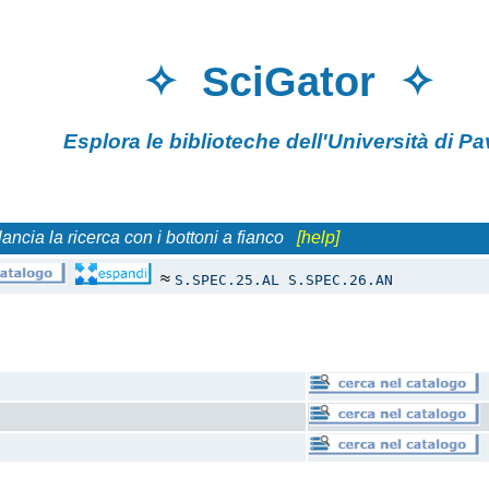
✧ SciGator 
Esplora le biblioteche
dell'Università di
 lancia la ricerca con i bottoni a fianco
[help]
≈
S.SPEC.25.AL
S.SPEC.26.AN