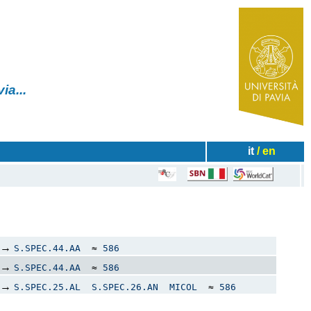
✧
 Pavia...
it
/ en
→
S.SPEC.44.AA
≈
586
→
S.SPEC.44.AA
≈
586
→
S.SPEC.25.AL
S.SPEC.26.AN
MICOL
≈
586