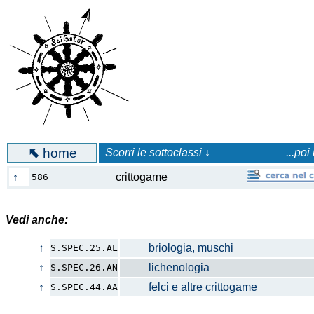
⬉
home
Scorri le sottoclassi ↓
...poi
↑
crittogame
586
Vedi anche:
↑
briologia, muschi
S.SPEC.25.AL
↑
lichenologia
S.SPEC.26.AN
↑
felci e altre crittogame
S.SPEC.44.AA