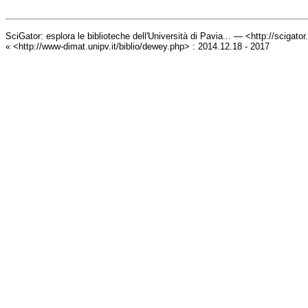
SciGator: esplora le biblioteche dell'Università di Pavia... — <http://scigato
« <http://www-dimat.unipv.it/biblio/dewey.php> : 2014.12.18 - 2017