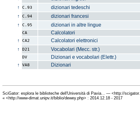
↑
dizionari tedeschi
C.93
↑
dizionari francesi
C.94
↑
dizionari in altre lingue
C.95
Calcolatori
CA
↑
Calcolatori elettronici
CA2
↑
Vocabolari (Mecc. str.)
D21
Dizionari e vocabolari (Elettr.)
DV
↑
Dizionari
VA8
SciGator: esplora le biblioteche dell'Università di Pavia... — <http://scigato
« <http://www-dimat.unipv.it/biblio/dewey.php> : 2014.12.18 - 2017