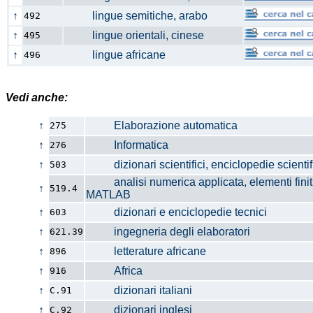
↑
lingue semitiche, arabo
492
↑
lingue orientali, cinese
495
↑
lingue africane
496
Vedi anche:
↑
Elaborazione automatica
275
↑
Informatica
276
↑
dizionari scientifici, enciclopedie scientif
503
analisi numerica applicata, elementi finiti
↑
519.4
MATLAB
↑
dizionari e enciclopedie tecnici
603
↑
ingegneria degli elaboratori
621.39
↑
letterature africane
896
↑
Africa
916
↑
dizionari italiani
C.91
↑
dizionari inglesi
C.92