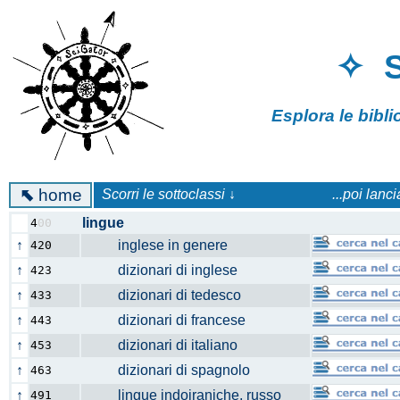
✧ 
Esplora le bibl
⬉
home
Scorri le sottoclassi ↓
...poi lanc
lingue
4
00
↑
inglese in genere
420
↑
dizionari di inglese
423
↑
dizionari di tedesco
433
↑
dizionari di francese
443
↑
dizionari di italiano
453
↑
dizionari di spagnolo
463
↑
lingue indoiraniche, russo
491