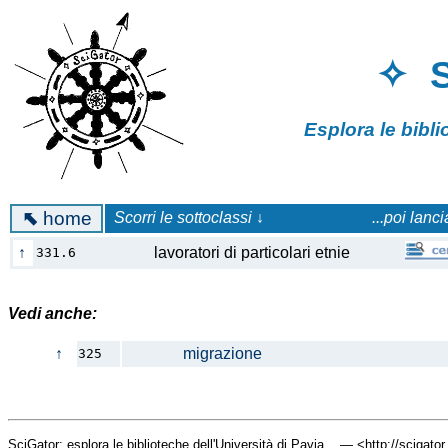
✧ 
Esplora le bibl
⬉
home
Scorri le sottoclassi ↓
...poi lanc
↑
lavoratori di particolari etnie
331.6
Vedi anche:
↑
migrazione
325
SciGator: esplora le biblioteche dell'Università di Pavia... — <http://scigato