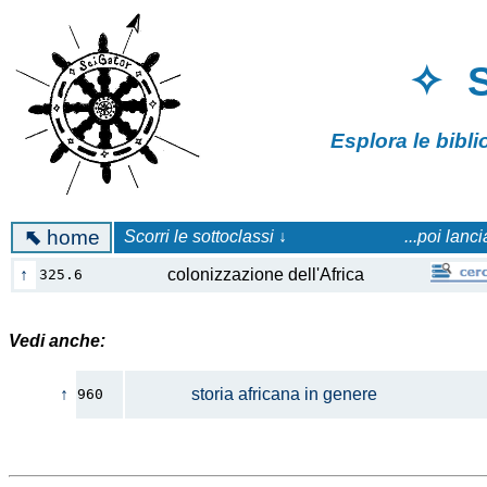
✧ 
Esplora le bibl
⬉
home
Scorri le sottoclassi ↓
...poi lanc
↑
colonizzazione dell'Africa
325.6
Vedi anche:
↑
storia africana in genere
960