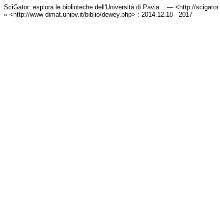
SciGator: esplora le biblioteche dell'Università di Pavia... — <http://scigato
« <http://www-dimat.unipv.it/biblio/dewey.php> : 2014.12.18 - 2017