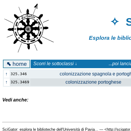
✧ 
Esplora le bibl
⬉
home
Scorri le sottoclassi ↓
...poi lanc
↑
colonizzazione spagnola e porto
325.346
↑
colonizzazione portoghese
325.3469
Vedi anche:
SciGator: esplora le biblioteche dell'Università di Pavia... — <http://scigato