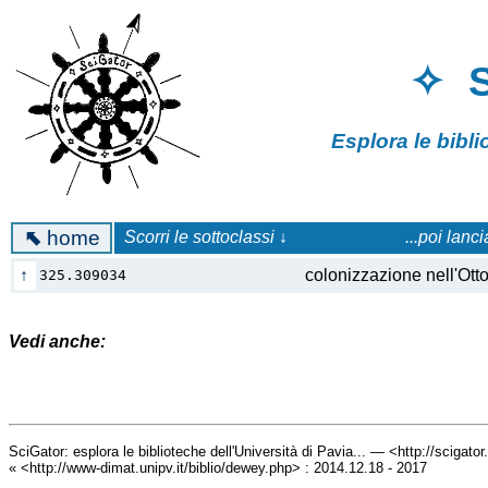
✧ 
Esplora le bibl
⬉
home
Scorri le sottoclassi ↓
...poi lanc
↑
colonizzazione nell'Otto
325.309034
Vedi anche:
SciGator: esplora le biblioteche dell'Università di Pavia... — <http://scigato
« <http://www-dimat.unipv.it/biblio/dewey.php> : 2014.12.18 - 2017